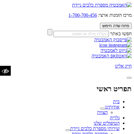
מרכז הזמנות ארצי:
1-700-700-456
פתח שדה חיפוש
חפשו באתר
הגדלת טקסט
הקטנת
איפוס טקסט
טקסט
חייג אלינו
ניגודיות כהה
ניגודיות
איפוס ניגודיות
בהירה
הדגשת כותרות
תפריט ראשי
הדגשת קישורים
בית
אודותינו
שנה לגופן נגיש/קריא
הצוות
גלריה
הטיפולים שלנו
שירותי מספרת כלבים ניידת
מספרת כלבים ניידת