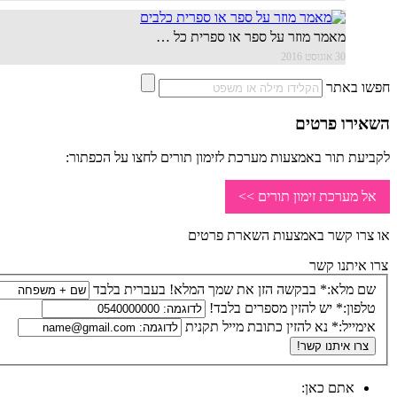
מאמר מוזר על ספר או ספרית כל …
30 אוגוסט 2016
חפשו באתר
השאירו פרטים
לקביעת תור באמצעות מערכת לזימון תורים לחצו על הכפתור:
אל מערכת זימון תורים >>
או צרו קשר באמצעות השארת פרטים
צרו איתנו קשר
שם מלא:*
בבקשה הזן את שמך המלא! בעברית בלבד
טלפון:*
יש להזין מספרים בלבד!
אימייל:*
נא להזין כתובת מייל תקנית
אתם כאן: