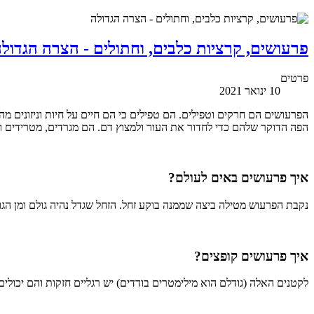
פרעושים, קרציות כלבים, וחתולים - הצרה הגדול
פרטים
10 ינואר 2021
הפרעושים הם חרקים וטפילים. הם טפילים כי הם חיים על חיות וניזונים מ
הפה הדוקר שלהם כדי לחדור את העור ולמצוץ דם. הם מגרדים, מטרידים 
איך פרעושים באים לעולם?
נקבת הפרעוש מטילה ביצה שממנה בוקע זחל. הזחל שגדל נהיה גולם ומן הג
איך פרעושים קופצים?
לקטנים האלה (גודלם הוא מילימטרים בודדים) יש רגליים חזקות והם יכולים לזנק עד למרחק של 15 סנטימטרים כדי לנחות על המקום הרצוי להם, הפונדק,