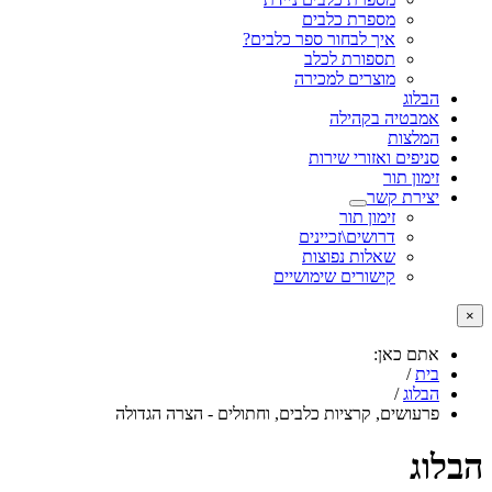
מספרת כלבים
איך לבחור ספר כלבים?
תספורת לכלב
מוצרים למכירה
הבלוג
אמבטיה בקהילה
המלצות
סניפים ואזורי שירות
זימון תור
יצירת קשר
זימון תור
דרושים\זכיינים
שאלות נפוצות
קישורים שימושיים
×
אתם כאן:
בית
/
הבלוג
/
פרעושים, קרציות כלבים, וחתולים - הצרה הגדולה
הבלוג