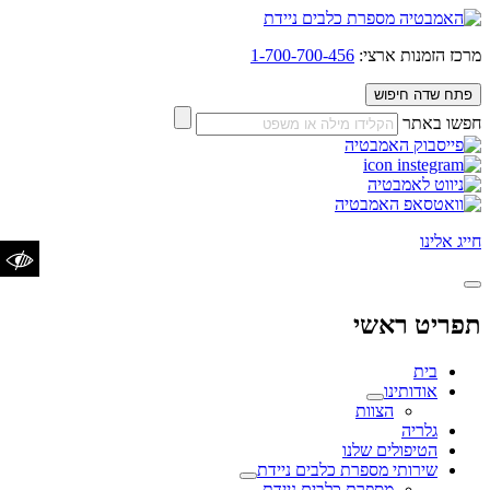
מרכז הזמנות ארצי:
1-700-700-456
פתח שדה חיפוש
חפשו באתר
הגדלת טקסט
הקטנת
איפוס טקסט
טקסט
חייג אלינו
ניגודיות כהה
ניגודיות
איפוס ניגודיות
בהירה
הדגשת כותרות
תפריט ראשי
הדגשת קישורים
בית
אודותינו
שנה לגופן נגיש/קריא
הצוות
גלריה
הטיפולים שלנו
שירותי מספרת כלבים ניידת
מספרת כלבים ניידת