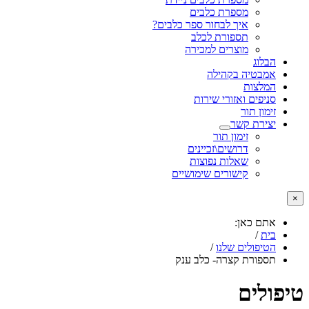
מספרת כלבים
איך לבחור ספר כלבים?
תספורת לכלב
מוצרים למכירה
הבלוג
אמבטיה בקהילה
המלצות
סניפים ואזורי שירות
זימון תור
יצירת קשר
זימון תור
דרושים\זכיינים
שאלות נפוצות
קישורים שימושיים
×
אתם כאן:
בית
/
הטיפולים שלנו
/
תספורת קצרה- כלב ענק
טיפולים