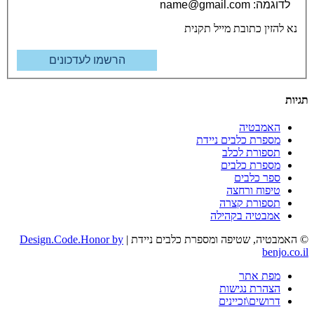
נא להזין כתובת מייל תקנית
תגיות
האמבטיה
מספרת כלבים ניידת
תספורת לכלב
מספרת כלבים
ספר כלבים
טיפוח ורחצה
תספורת קצרה
אמבטיה בקהילה
בטל/אפס נגישות
© האמבטיה, שטיפה ומספרת כלבים ניידת |
Design.Code.Honor by
benjo.co.il
»
הצהרת נגישות
מפת אתר
»
דווח על בעיית נגישות
הצהרת נגישות
דרושים\זכיינים
Accessibility OpenSource