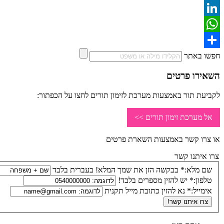
Twitter
LinkedIn
WhatsApp
Share
חפשו באתר
השאירו פרטים
לקביעת תור באמצעות מערכת לזימון תורים לחצו על הכפתור:
אל מערכת זימון תורים >>
או צרו קשר באמצעות השארת פרטים
צרו איתנו קשר
שם מלא:*
בבקשה הזן את שמך המלא! בעברית בלבד
טלפון:*
יש להזין מספרים בלבד!
אימייל:*
נא להזין כתובת מייל תקנית