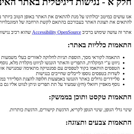
חלק א - נגישות דיגיטלית באתר האינ
להתאים את תצוגת האתר בעבורכם בהתאם לקשת הרחבה של המוגבלויות הפי
אתר זה עושה שימוש ברכיב
Accessibility OpenSource
שהוא רכיב נגישות
התאמות כלליות באתר:
התאמה לקוראי מסך, הוספת תגיות לחלוקה לאזורים בעלי משמעות כגון: r, Footer, Main, Nav
ניווט ע"י המקלדת, התפריט והאתר הונגשו לניווט מקלדת מלא, נוסף 
הטפסים הותאמו בקוד לטפסים עם סמנטיקה מתאימה שמנגישה אותם
לשדות בטפסים נוספו לייבלים שחייבים בנגישות
סליידרים גדולים באתר הונגשו באמצעות חלופה להצגת הסליידר במצ
נוסף מאפיין ויזואלי (חץ) שמעיד על תת תפריט וניתן לנווט אליו גם 
התאמות טקסט ותוכן בממשק:
שינוי גדלי הגופן, שינוי הגופן לקריא, הדגשת קישורים, הדגשת כותרות.
התאמות צבעים ותצוגה: