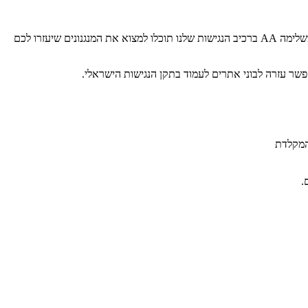
אנו עושים כמיטב יכולתינו על מנת להתאים את האתר באופן הטוב ביותר בעבור כל האנשים, האתר הותאם לעמוד בתקן הישראלי ברמה A והרמה המשלימה AA ברכיב הנגישות שלנו תוכלו למצוא את המנגנונים שיעזרו לכם
פשר עזרה לבוני אתרים לעמוד בתקן הנגישות הישראלי.
 המקלדת
.