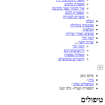
מספרת כלבים
איך לבחור ספר כלבים?
תספורת לכלב
מוצרים למכירה
הבלוג
אמבטיה בקהילה
המלצות
סניפים ואזורי שירות
זימון תור
יצירת קשר
זימון תור
דרושים\זכיינים
שאלות נפוצות
קישורים שימושיים
×
אתם כאן:
בית
/
הטיפולים שלנו
/
תספורת קצרה- כלב קטן
טיפולים