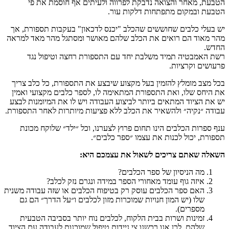
, מאחר והצואה נדבקת לפרווה ולעיתים אף חוסמת את פי
 ובמקום מתפתחות דלקות עור.
עלי כלבים שחוששים שהכלב "יכנס לדכאון" בעקבות תספורת, אך
אוד הם רואים את הכלב שלהם מאושר ומסתגל מהר מאד למראה
האמבטיה תמיד משלבת יחד עם התספורת רחצה וטיפול נגד
ים וקרציות.
צב מומלץ להזמין בעל מקצוע שיבצע את התספורת, כל כלב צריך
חס שלו, ואת התספורת המתאימה לו, לספר כלבים מקצועי ואמין
הציוד המתאים ביותר לביצוע העבודה ויש לו את המיומנות לבצע
 ״נקיה״ ולהשאיר את הכלב ללא פציעות מיותרות לאחר התספורת.
רות הכלבים הינו תחום פרוץ לצערנו, וכל ״ילד״ שלוקח מכונת
, יכול לכנות את עצמו ״ספר כלבים״.
 שאתם צריכים לשאול את עצמכם היא:
מה הניסיון של ספר הכלבים?
איזה גוף עומד מאחורי הספר במידה ונגרם נזק לכלב?
האם ספר הכלבים עוסק רק בטיפוח הכלבים או שזה עבודה משנית
שלו (יש המון חנויות שמוכרות מזון לכלבים ו״על הדרך״ הם גם
מספרים).
זמינות ושרות בבית הלקוח, לכלבים נוח יותר בסביבה הטבעית
שלהם, לכן אנו רכשנו צי ניידות טיפול שמוכנות לעבודה עם הציוד