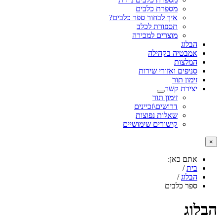
מספרת כלבים
איך לבחור ספר כלבים?
תספורת לכלב
מוצרים למכירה
הבלוג
אמבטיה בקהילה
המלצות
סניפים ואזורי שירות
זימון תור
יצירת קשר
זימון תור
דרושים\זכיינים
שאלות נפוצות
קישורים שימושיים
אתם כאן:
בית
/
הבלוג
/
ספר כלבים
וג