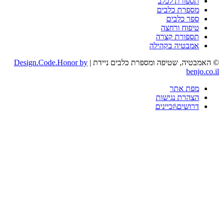
תספורת לכלב
מספרת כלבים
ספר כלבים
טיפוח ורחצה
תספורת קצרה
אמבטיה בקהילה
בטיה, שטיפה ומספרת כלבים ניידת |
Design.Code.Honor by
benjo
מפת אתר
הצהרת נגישות
דרושים\זכיינים