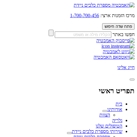
הזמנות ארצי:
1-700-700-456
שדה חיפוש
באתר
הגדלת טקסט
הקטנת
איפוס טקסט
טקסט
ינו
ניגודיות כהה
ניגודיות
איפוס ניגודיות
בהירה
הדגשת כותרות
יט ראשי
הדגשת קישורים
בית
אודותינו
שנה לגופן נגיש/קריא
הצוות
גלריה
הטיפולים שלנו
שירותי מספרת כלבים ניידת
מספרת כלבים ניידת