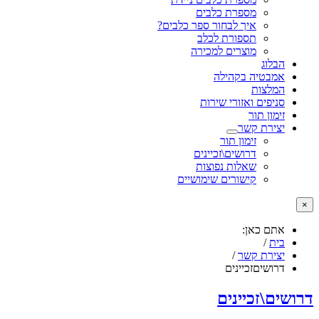
מספרת כלבים
איך לבחור ספר כלבים?
תספורת לכלב
מוצרים למכירה
הבלוג
אמבטיה בקהילה
המלצות
סניפים ואזורי שירות
זימון תור
יצירת קשר
זימון תור
דרושים\זכיינים
שאלות נפוצות
קישורים שימושיים
×
אתם כאן:
בית
/
יצירת קשר
/
דרושיםזכיינים
דרושים\זכיינים