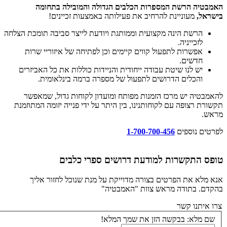
האמבטיה הרשת המספרות הכלבים הגדולה והמובילה בתחומה
בישראל,
מעוניינת להרחיב את פעילותה באמצעות זכיינים!
הרשת הינה מקצועית וממותגת ויודעת לייצר סביבה תומכת הצלחה
לזכייניה.
אפשרות לתפעול קווים קיימים וכן לפתיחה של איזוריי שרות
חדשים.
יש לנו שיטת עבודה ייחודית והניידות כוללות את כל האביזרים
והכלים הדרושים לתפעול של מספרה ברמה בינלאומית.
להאמבטיה יש מרכז הזמנות מפותח ומועדון לקוחות גדול, שמאפשר
תקשורת רצופה עם לקוחותנינו, בין היתר על ידי פנייה יזומה המתוזמנת
מראש.
לפרטים נוספים
1-700-700-456
טופס התקשרות למודעת דרושים ספרי כלבים
אנא מלא את הפרטים בצורה מדוייקת על מנת שנוכל לחזור אליך
בהקדם. בתודה מראש צוות "האמבטיה"
צרו איתנו קשר
שם מלא:
בבקשה הזן את שמך המלא!