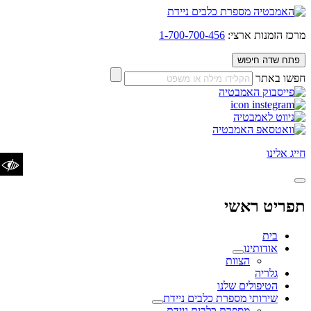
מרכז הזמנות ארצי:
1-700-700-456
פתח שדה חיפוש
חפשו באתר
הגדלת טקסט
הקטנת
איפוס טקסט
טקסט
חייג אלינו
ניגודיות כהה
ניגודיות
איפוס ניגודיות
בהירה
הדגשת כותרות
תפריט ראשי
הדגשת קישורים
בית
אודותינו
שנה לגופן נגיש/קריא
הצוות
גלריה
הטיפולים שלנו
שירותי מספרת כלבים ניידת
מספרת כלבים ניידת